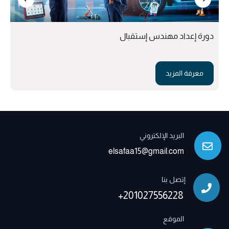
دورة إعداد مهندس إستقبال
معرفة المزيد
البريد الإلكتروني
elsafaa15@gmail.com
إتصل بنا
+201027556228
الموقع