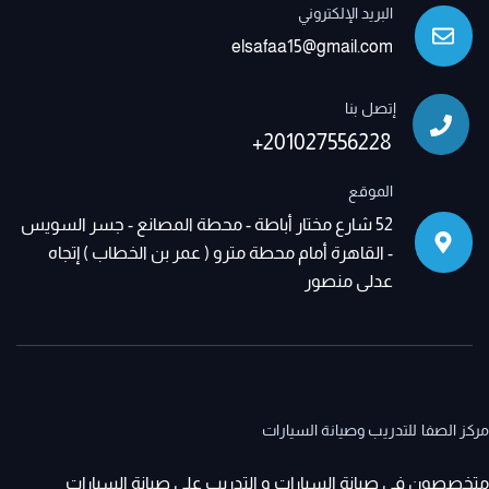
البريد الإلكتروني
elsafaa15@gmail.com
إتصل بنا
+201027556228
الموقع
52 شارع مختار أباطة - محطة المصانع - جسر السويس
- القاهرة أمام محطة مترو ( عمر بن الخطاب ) إتجاه
عدلى منصور
مركز الصفا للتدريب وصيانة السيارات
متخصصون فى صيانة السيارات و التدريب على صيانة السيارات