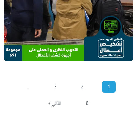
…
3
2
1
8
التالي »