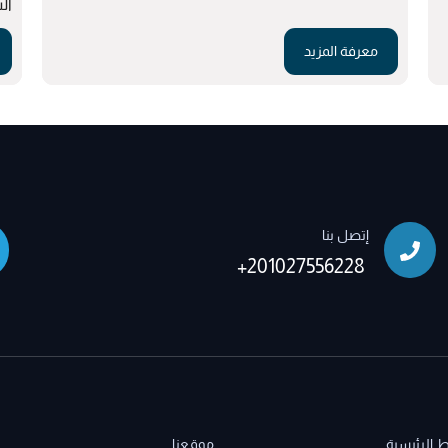
ال
معرفة المزيد
إتصل بنا
+201027556228
ط الرئيسية
موقعنا