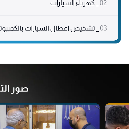
02
_ كهرباء السيارات
03
_ تشخيص أعطال السيارات بالكمبيوتر
صور الت