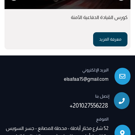
كورس القيادة الدفاعية الآمنة
معرفة المزيد
البريد الإلكتروني
elsafaa15@gmail.com
إتصل بنا
+201027556228
الموقع
52 شارع مختار أباطة - محطة المصانع - جسر السويس