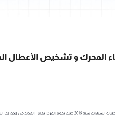
باء المحرك و تشخيص الأعطال الم
تم إنشاء المركز سنة 1996 و تم البدء فى تقديم دورات تدريبية لمجال صيانة السيارات 