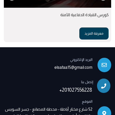
كورس القيادة الدفاعية الآمنة
معرفة المزيد
البريد الإلكتروني
elsafaa15@gmail.com
إتصل بنا
+201027556228
الموقع
52 شارع مختار أباطة - محطة المصانع - جسر السويس