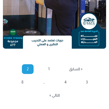
« السابق
1
2
8
…
4
3
التالي »