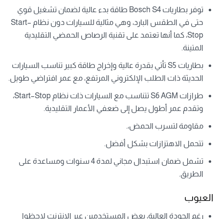
توفر بطاريات Bosch S4 طاقة بدء عالية لضمان تشغيل قوي
حتى في الطقس البارد، وهي مثالية للسيارات دون نظام Start–
Stop، كما أنها تعتمد على تقنية الرصاص الحمضي التقليدية
المتينة.
بطاريات S5 تأتي بقدرة عالية وإخراج طاقة كبير تناسب السيارات
الحديثة ذات الطلب الإلكتروني المرتفع، مع عمر افتراضي طويل.
طرازات S6 AGM تتناسب مع السيارات ذات نظام Start–Stop،
وتقدم عمر أطول يصل إلى ضعفي الأعمار التقليدية.
مقاومة لتسرب الحمض،.
تتحمل الاهتزازات بشكل أفضل.
تشمل ضمان استبدال مجاني لمدة 4 سنوات ومساعدة على
الطريق.
العيوب
رغم الجودة العالية، بعض المستخدمين عبر الإنترنت لاحظوا