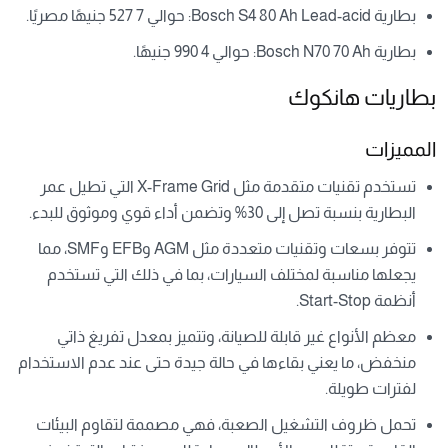
بطارية Bosch S4 80 Ah Lead-acid: حوالي 7 527 جنيهًا مصريًا.
بطارية Bosch N70 70 Ah: حوالي 4 990 جنيهًا.
بطاريات هانكوك
المميزات
تستخدم تقنيات متقدمة مثل X-Frame Grid التي تطيل عمر
البطارية بنسبة تصل إلى 30% وتضمن أداء قوي وموثوق للبدء.
تتوفر بسعات وتقنيات متعددة مثل AGM وEFB وSMF، مما
يجعلها مناسبة لمختلف السيارات، بما في ذلك التي تستخدم
أنظمة Start-Stop.
معظم الأنواع غير قابلة للصيانة، وتتميز بمعدل تفريغ ذاتي
منخفض، ما يعني بقاءها في حالة جيدة حتى عند عدم الاستخدام
لفترات طويلة.
تحمل ظروف التشغيل الصعبة، فهي مصممة لتقاوم البيئات