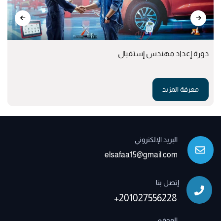
دورة إعداد مهندس إستقبال
معرفة المزيد
البريد الإلكتروني
elsafaa15@gmail.com
إتصل بنا
+201027556228
الموقع