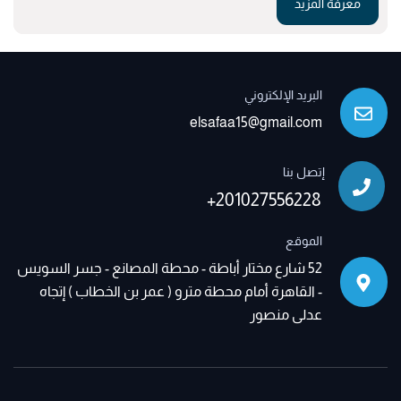
معرفة المزيد
البريد الإلكتروني
elsafaa15@gmail.com
إتصل بنا
+201027556228
الموقع
52 شارع مختار أباطة - محطة المصانع - جسر السويس
- القاهرة أمام محطة مترو ( عمر بن الخطاب ) إتجاه
عدلى منصور