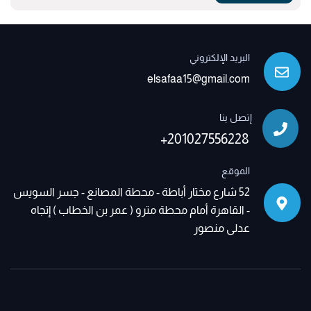
البريد الإلكتروني
elsafaa15@gmail.com
إتصل بنا
+201027556228
الموقع
52 شارع مختار أباطة - محطة المصانع - جسر السويس
- القاهرة أمام محطة مترو ( عمر بن الخطاب ) إتجاه
عدلى منصور