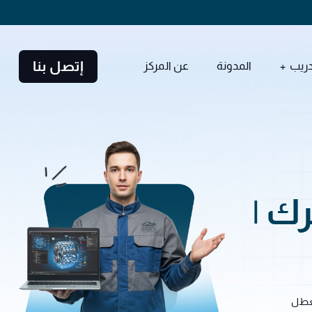
إتصل بنا
دريب
المدونة
عن المركز
ك |
لعطل