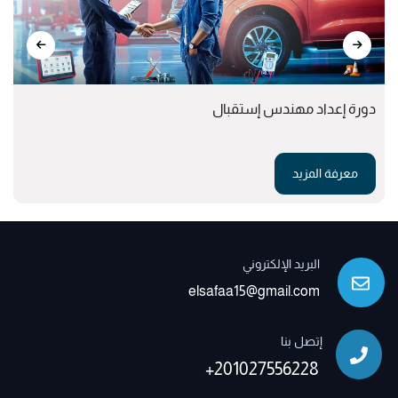
دورة إعداد مهندس إستقبال
معرفة المزيد
البريد الإلكتروني
elsafaa15@gmail.com
إتصل بنا
+201027556228