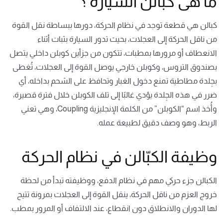
ما هى كبالن السيارة ؟
كبالن هي قطعة توجد في نظام الحركة، دورها ببساطة نقل القوة
من ناقل الحركة إلى العجلات، بحيث تدور السيارة بثبات أثناء
الانعطاف أو مرورها بمطبات، تتكون من جزأين كوبلن داخلي يتصل
بصندوق التروس، وكوبلن خارجي يوصل القوة إلى العجلات، تُغطى
بجِلدة مطاطية تمنع دخول الغبار وتحافظ على الشحم بداخله، أي
ضرر في هذه الجِلدة يؤدي غالبًا إلى تلف الكوبلن خلال فترة قصيرة،
وأُخذ اسم “الكوبلن” من الكلمة الإنجليزية Coupling، وهي تعني
الربط، وهو وصف دقيق لطبيعة عمله.
وظيفة الكبّالن في نظام الحركة
الكبالن جزء حركي مهم في نظام الدفع، ووظيفته تبدأ من لحظة
خروج العزم من ناقل الحركة، ينقل القوة إلى العجلات بمرونة تتيح
لها الدوران والانطلاق دون انقطاع، عند الالتفاف أو المرور بمطب.