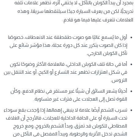
بمجرد أن يبدأ الكوبلن بالتآكل، لا يختفي أثره، تظهر علامات تلفه
تدريجيًّا، لكن من يعرف السيارة جيدًا سيلتقطها سريعًا، وهذه
العلامات تتعرف عليها فيما هو قادم:
أول ما يُسمع غالبًا هو صوت طقطقة عند الانعطاف، خصوصًا
إذا كان الصوت يتكرر عند كل دورة عجلة، هذا مؤشر شائع على
تآكل الكوبلن الخارجي.
أما في حالة تلف الكوبلن الداخلي، فالعلامة الأكثر وضوحًا تكون
في شكل اهتزازات تظهر عند التسارع أو الكبح، أو عند التنقل بين
التروس.
أحيانًا يشعر السائق أن شيئًا غير مستقر في نظام الدفع، وكأن
القوة تصل إلى العجلات على فترات غير متساوية.
تسرب الشحم أيضًا علامة لا ينبغي إهمالها، إذا وُجدت بقع سوداء
تحت السيارة أو على الحافة الداخلية للعجلات، فالأرجح أن الغلاف
المطاطي للكوبلن قد تمزق، وبدأ الشحم بالخروج، ومع خروج
الشحم، تدخل الأتربة والرطوبة، ويبدأ المفصل في التآكل من