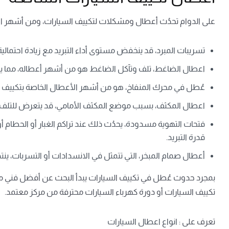
على الدوام تحدُث أعطال ومشكلات لتكييف السيارات، ومن أشهر الأع
تسريبات المبرد، قد ينخفض مستوى أداء التبريد مع زيادة احتمالي
اعطال الضاغط، تلف وتآكل الضاغط هو من أشهر أعطاله، مما يجع
عُطل في محرك المنفاخ، هو من أشهر الأعطال الخاصة بتكييف الس
اعطال المكثف، بسبب موضع المكثف الأمامي، قد يتعرض للتلف، بس
فتحات التهوية مسدودة، يحدُث ذلك عند تراكم الغبار أو الحطام أو 
قدرة التبريد.
أعطال صمام المبخر، التي تتمثل في الانسدادات أو التسربات، ينتج 
بمجرد حدوث عُطل في تكييف السيارات يبدأ البحث عن أفضل فني 
تكييف السيارات
أو دورة كهرباء السيارات محترفة من مركز معتمد.
تعرف على :
انواع اعطال السيارات