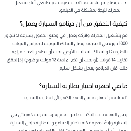
ضوضاء غير عادية: قد يُلاحظ صوت غير طبيعي أثناء تشغيل
المحرك نتيجة لمشكلة في الدينمو.
كيفية التحقق من أن دينامو السيارة يعمل؟
قم بتشغيل المحرك واتركه يعمل في وضع الخمول بسرعة لا تتجاوز
1000 دورة في الدقيقة. وصل السلك الموجب لمقياس الفولت
بالطرف D والسلك السالب بالأرض. يجب أن يظهر العداد قراءة
تقارب 14 فولت (أو يجب أن تضيء لمبة 12 فولت بوضوح). إذا تحقق
ذلك، فإن الدينامو يعمل بشكل سليم.
ما هي اجهزه اختبار بطاريه السيارة؟
“لفولتميتر” جهاز قياس الجهد الكهربائي لبطارية السيارة
و فى النهاية يجب التأكد جيدا من عدم وجود تسريب كهربائى في
السيارة وايضًا معرفة كيف تختبر الدينامو و البطارية داخل السيارة
بمعنى أن أي عنصر في العربيه بيشتغل بالكهرباء يكون ملمس