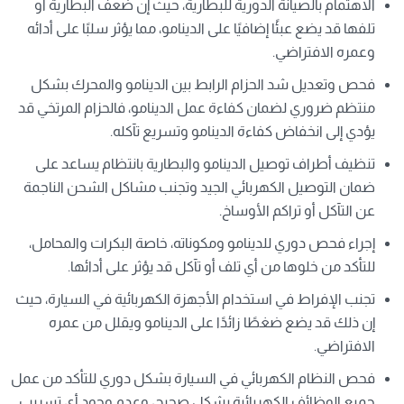
الاهتمام بالصيانة الدورية للبطارية، حيث إن ضعف البطارية أو
تلفها قد يضع عبئًا إضافيًا على الدينامو، مما يؤثر سلبًا على أدائه
وعمره الافتراضي.
فحص وتعديل شد الحزام الرابط بين الدينامو والمحرك بشكل
منتظم ضروري لضمان كفاءة عمل الدينامو، فالحزام المرتخي قد
يؤدي إلى انخفاض كفاءة الدينامو وتسريع تآكله.
تنظيف أطراف توصيل الدينامو والبطارية بانتظام يساعد على
ضمان التوصيل الكهربائي الجيد وتجنب مشاكل الشحن الناجمة
عن التآكل أو تراكم الأوساخ.
إجراء فحص دوري للدينامو ومكوناته، خاصة البكرات والمحامل،
للتأكد من خلوها من أي تلف أو تآكل قد يؤثر على أدائها.
تجنب الإفراط في استخدام الأجهزة الكهربائية في السيارة، حيث
إن ذلك قد يضع ضغطًا زائدًا على الدينامو ويقلل من عمره
الافتراضي.
فحص النظام الكهربائي في السيارة بشكل دوري للتأكد من عمل
جميع الوظائف الكهربائية بشكل صحيح، وعدم وجود أي تسريب