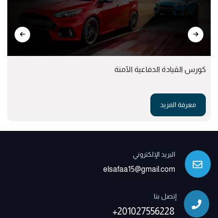
كورس القيادة الدفاعية الآمنة
معرفة المزيد
البريد الإلكتروني
elsafaa15@gmail.com
إتصل بنا
+201027556228