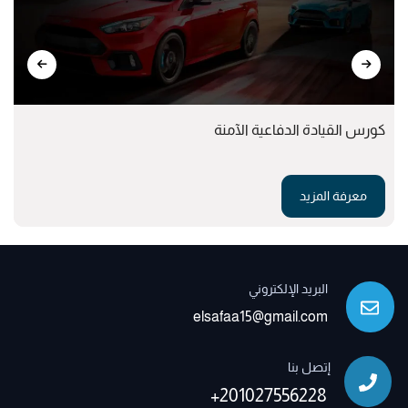
كورس القيادة الدفاعية الآمنة
معرفة المزيد
البريد الإلكتروني
elsafaa15@gmail.com
إتصل بنا
+201027556228