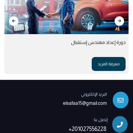
دورة إعداد مهندس إستقبال
معرفة المزيد
البريد الإلكتروني
elsafaa15@gmail.com
إتصل بنا
+201027556228