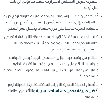
الصخرية تُعرض الحساس لاهتزازات عنيفة قد تؤدي إلى تلفه
قبل أوانه.
قُد بهدوء واعتدال: السرعات المرتفعة لفترات طويلة ترفع حرارة
نظام العادم إلى مستويات قد تُرهق الحساس وتُسرع من تآكله،
فالقيادة المتزنة تحافظ على حرارة معتدلة وتُطيل عمر القطع.
تجنب المياه العميقة: اختراق برك مياه عميقة أثناء القيادة يُعرض
نظام العادم لدخول الماء، وهو ما قد يُسبب صدمة حرارية
للحساس أو يُتلفه بشكل مباشر.
استثمر في وقود جيد: البنزين منخفض الجودة يحمل شوائب
ورواسب تتراكم على الحساس مع الوقت، ما يُضعف أداءه
ويُقلل من دقة القراءات التي يرسلها، بينما الوقود النظيف يحميه
ويُبقيه فعالًا.
لا تُهمل الصيانة الدورية: الزيارات المنتظمة لمركز الصيانة توفر
أ
فضل طريقة فحص حساسات السيارة
والتأكد من نظافته
وسلامته.