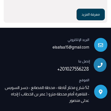
معرفة المزيد
البريد الإلكتروني
elsafaa15@gmail.com
إتصل بنا
+201027556228
الموقع
52 شارع مختار أباطة - محطة المصانع - جسر السويس
- القاهرة أمام محطة مترو ( عمر بن الخطاب ) إتجاه
عدلى منصور